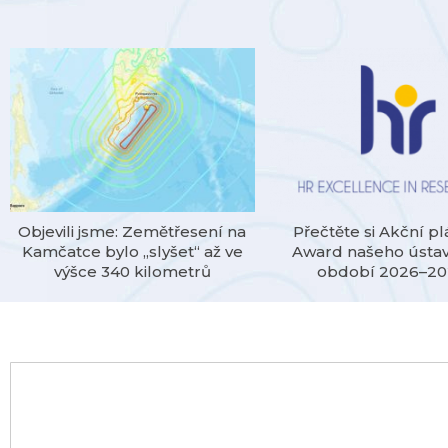
Objevili jsme: Zemětřesení na
Přečtěte si Akční p
Kamčatce bylo „slyšet“ až ve
Award našeho ústa
výšce 340 kilometrů
období 2026–2