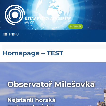
Skip
to
content
INTRANET
MENU
Homepage – TEST
Observatoř Milešovka
Nejstarší horská