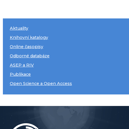
Aktuality
Knihovní katalogy
Online časopisy
Odborné databáze
ASEP a RIV
Publikace
Open Science a Open Access