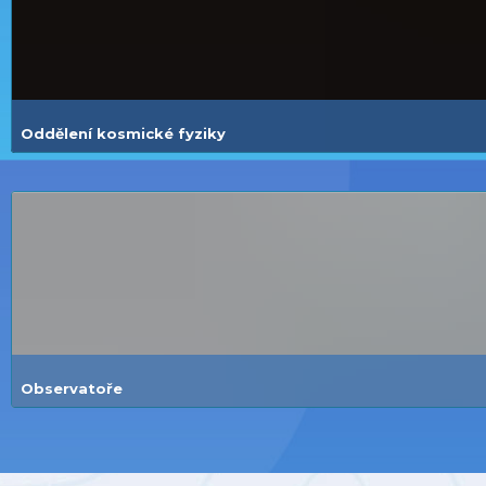
Oddělení kosmické fyziky
Observatoře