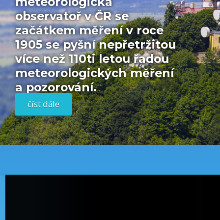
meteorologická
observatoř v ČR se
začátkem měření v roce
1905 se pyšní nepřetržitou
více než 110ti letou řadou
meteorologických měření
a pozorování.
číst dále