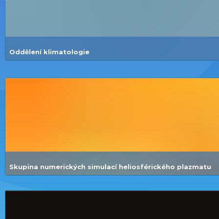
Oddělení klimatologie
Skupina numerických simulací heliosférického plazmatu