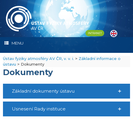
Skip
to
content
INTRANET
MENU
Ústav fyziky atmosféry AV ČR, v. v. i.
>
Základní informace o
ústavu
>
Dokumenty
Dokumenty
Základní dokumenty ústavu
Usnesení Rady instituce