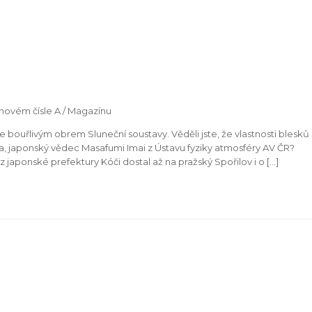
 novém čísle A / Magazínu
bouřlivým obrem Sluneční soustavy. Věděli jste, že vlastnosti blesků
, japonský vědec Masafumi Imai z Ústavu fyziky atmosféry AV ČR?
z japonské prefektury Kóči dostal až na pražský Spořilov i o […]