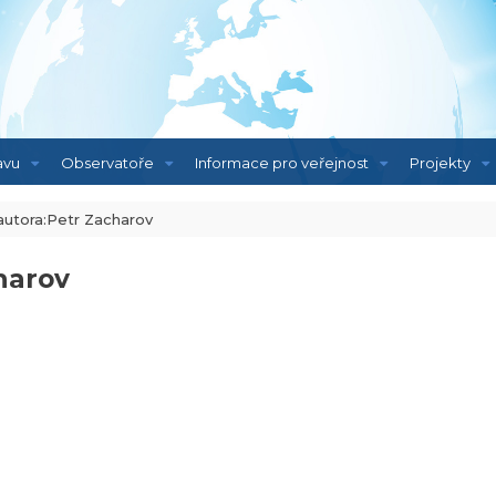
avu
Observatoře
Informace pro veřejnost
Projekty
autora:Petr Zacharov
harov