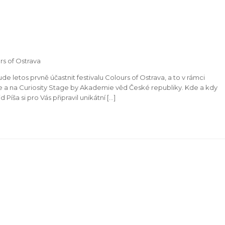
urs of Ostrava
de letos prvně účastnit festivalu Colours of Ostrava, a to v rámci
e a na Curiosity Stage by Akademie věd České republiky. Kde a kdy
 Píša si pro Vás připravil unikátní […]