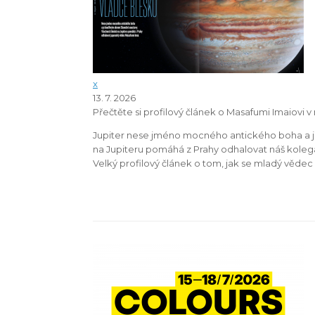
x
13. 7. 2026
Přečtěte si profilový článek o Masafumi Imaiovi v
Jupiter nese jméno mocného antického boha a je 
na Jupiteru pomáhá z Prahy odhalovat náš kolega
Velký profilový článek o tom, jak se mladý vědec 