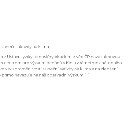
luneční aktivity na klima
h z Ústavu fyziky atmosféry Akademie věd ČR navázali novou
m centrem pro výzkum oceánů v Kielu v rámci mezinárodního
livu proměnlivosti sluneční aktivity na klima a na zlepšení
 přímo navazuje na náš dosavadní výzkum […]