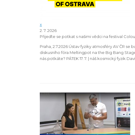
x
2. 7. 2026
Přijeďte se potkat s našimi vědci na festival Colo
Praha, 2.7.2026 Ústav fyziky atmosféry AV ČR se bu
diskusního fóra Meltingpot na the Big Bang Stag
nás potkáte? PÁTEK 17. 7. | náš kosmický fyzik David