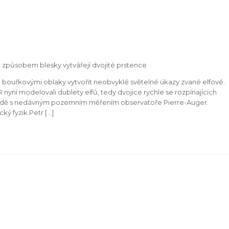
ým způsobem blesky vytvářejí dvojité prstence
 bouřkovými oblaky vytvořit neobvyklé světelné úkazy zvané elfové.
nyní modelovali dublety elfů, tedy dvojice rychle se rozpínajících
e shodě s nedávným pozemním měřením observatoře Pierre-Auger.
ký fyzik Petr […]