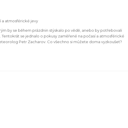
 a atmosférické jevy
 kterým by se během prázdnin stýskalo po vědě, anebo by potřebovali
ma. Tentokrát se jednalo o pokusy zaměřené na počasí a atmosférické
meteorolog Petr Zacharov. Co všechno si můžete doma vyzkoušet?