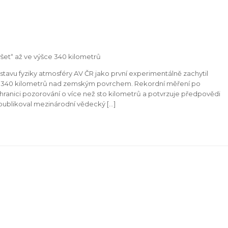
yšet“ až ve výšce 340 kilometrů
avu fyziky atmosféry AV ČR jako první experimentálně zachytil
lo 340 kilometrů nad zemským povrchem. Rekordní měření po
anici pozorování o více než sto kilometrů a potvrzuje předpovědi
publikoval mezinárodní vědecký […]