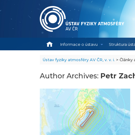
Skip
to
content
.
Informace o ústavu
Struktura úst
Ústav fyziky atmosféry AV ČR, v. v. i.
>
Články 
Author Archives:
Petr Zac