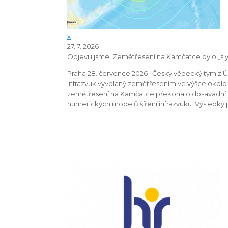
x
27. 7. 2026
Objevili jsme: Zemětřesení na Kamčatce bylo „sl
Praha 28. července 2026 Český vědecký tým z Úst
infrazvuk vyvolaný zemětřesením ve výšce oko
zemětřesení na Kamčatce překonalo dosavadní hr
numerických modelů šíření infrazvuku. Výsledky 