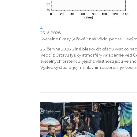
x
23. 6. 2026
Světelné úkazy „elfové“: naši vědci popsali, jak
23. června 2026 Silné blesky dokážou vysoko nad
Vědci z Ústavu fyziky atmosféry Akademie věd ČR 
světelných prstenců, jejichž vlastnosti jsou v
Výsledky studie, jejímž hlavním autorem je kosmic