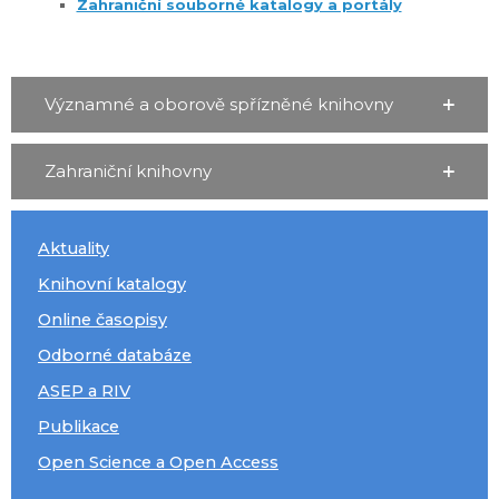
Zahraniční souborné katalogy a portály
Významné a oborově spřízněné knihovny
Zahraniční knihovny
Aktuality
Knihovní katalogy
Online časopisy
Odborné databáze
ASEP a RIV
Publikace
Open Science a Open Access