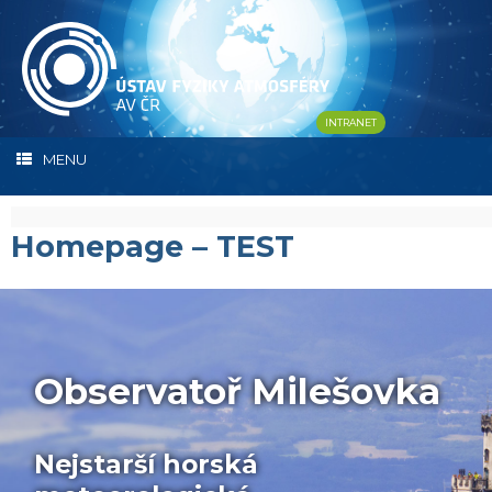
Skip
to
content
INTRANET
MENU
Homepage – TEST
Observatoř Milešovka
Nejstarší horská