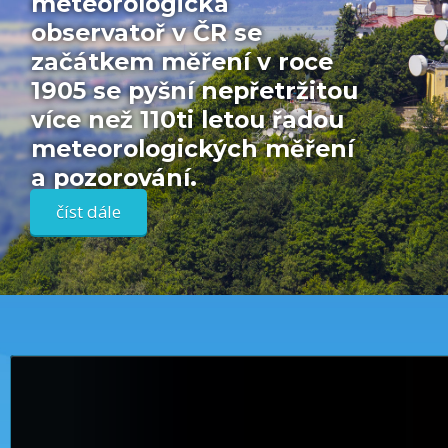
meteorologická
observatoř v ČR se
začátkem měření v roce
1905 se pyšní nepřetržitou
více než 110ti letou řadou
meteorologických měření
a pozorování.
číst dále