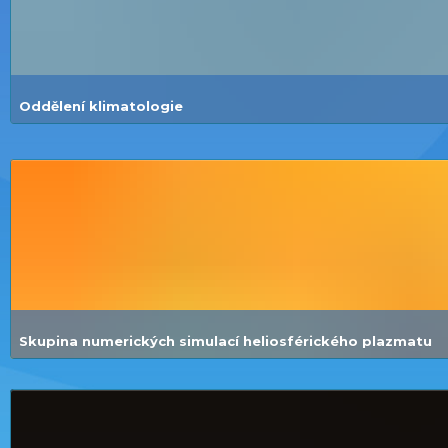
Oddělení klimatologie
Skupina numerických simulací heliosférického plazmatu