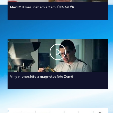
MAGION mezi nebem a Zemí ÚFA AV ČR
x
Vlny v ionosféře a magnetosféře Země
x