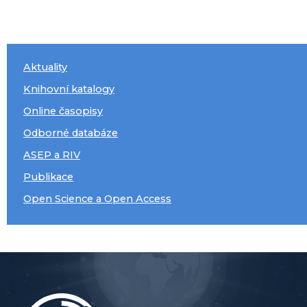
Aktuality
Knihovní katalogy
Online časopisy
Odborné databáze
ASEP a RIV
Publikace
Open Science a Open Access