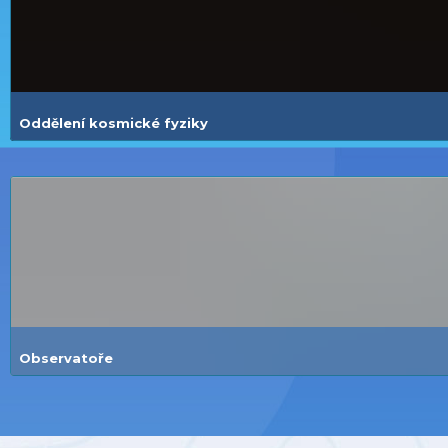
Oddělení kosmické fyziky
Observatoře