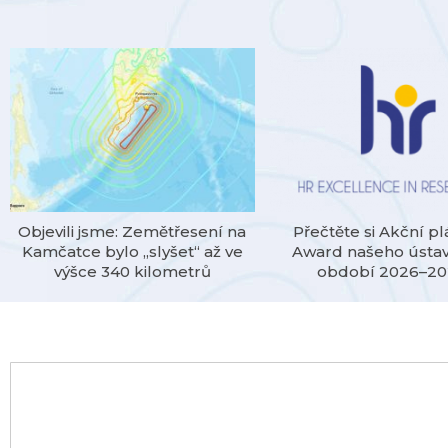
Objevili jsme: Zemětřesení na
Přečtěte si Akční p
Kamčatce bylo „slyšet“ až ve
Award našeho ústa
výšce 340 kilometrů
období 2026–2