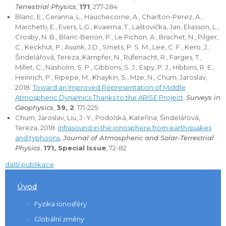
Terrestrial Physics
,
171
, 277-284
Blanc, E., Ceranna, L., Hauchecorne, A., Charlton-Perez, A.,
Marchetti, E., Evers, L.G., Kvaerna, T., Laštovička, Jan, Eliasson, L.,
Crosby, N. B., Blanc-Benon, P., Le Pichon, A., Brachet, N., Pilger,
C., Keckhut, P., Assink, J.D., Smets, P. S. M., Lee, C. F., Kero, J.,
Šindelářová, Tereza, Kämpfer, N., Rüfenacht, R., Farges, T.,
Millet, C., Näsholm, S. P., Gibbons, S. J., Espy, P. J., Hibbins, R. E.,
Heinrich, P., Ripepe, M., Khaykin, S., Mze, N., Chum, Jaroslav,
2018:
Toward an Improved Representation of Middle
Atmospheric Dynamics Thanks to the ARISE Project
,
Surveys in
Geophysics
,
39, 2
, 171-225
Chum, Jaroslav, Liu, J.-Y., Podolská, Kateřina, Šindelářová,
Tereza, 2018:
Infrasound in the ionosphere from earthquakes
and typhoons
,
Journal of Atmospheric and Solar-Terrestrial
Physics
,
171, Special Issue
, 72-82
další publikace
Úvod
Fyzika ionosféry
Globální změny