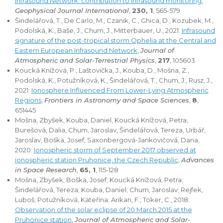
Infrasound Network: contribution to infrasound monitoring
,
Geophysical Journal International
,
230, 1
, 565-579
Šindelářová, T., De Carlo, M., Czanik, C., Ghica, D., Kozubek, M.,
Podolská, K., Baše, J., Chum, J., Mitterbauer, U., 2021:
Infrasound
signature of the post-tropical storm Ophelia at the Central and
Eastern European Infrasound Network
,
Journal of
Atmospheric and Solar-Terrestrial Physics
,
217
, 105603
Koucká Knížová, P., Laštovička, J., Kouba, D., Mošna, Z.,
Podolská, K., Potužníková, K., Šindelářová, T., Chum, J., Rusz, J.,
2021:
Ionosphere Influenced From Lower-Lying Atmospheric
Regions
,
Frontiers in Astronomy and Space Sciences
,
8
,
651445
Mošna, Zbyšek, Kouba, Daniel, Koucká Knížová, Petra,
Burešová, Dalia, Chum, Jaroslav, Šindelářová, Tereza, Urbář,
Jaroslav, Boška, Josef, Saxonbergová-Jankovičová, Dana,
2020:
Ionospheric storm of September 2017 observed at
ionospheric station Pruhonice, the Czech Republic
,
Advances
in Space Research
,
65, 1
, 115-128
Mošna, Zbyšek; Boška, Josef; Koucká Knížová, Petra;
Šindelářová, Tereza; Kouba, Daniel; Chum, Jaroslav; Rejfek,
Luboš; Potužníková, Kateřina; Arikan, F.; Toker, C., 2018:
Observation of the solar eclipse of 20 March 2015 at the
Pruhonice station
,
Journal of Atmospheric and Solar-