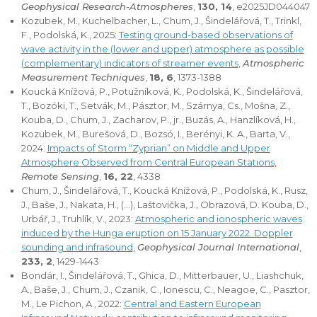
Geophysical Research-Atmospheres
,
130, 14
, e2025JD044047
Kozubek, M., Kuchelbacher, L., Chum, J., Šindelářová, T., Trinkl,
F., Podolská, K., 2025:
Testing ground-based observations of
wave activity in the (lower and upper) atmosphere as possible
(complementary) indicators of streamer events
,
Atmospheric
Measurement Techniques
,
18, 6
, 1373-1388
Koucká Knížová, P., Potužníková, K., Podolská, K., Šindelářová,
T., Bozóki, T., Setvák, M., Pásztor, M., Szárnya, Cs., Mošna, Z.,
Kouba, D., Chum, J., Zacharov, P., jr., Buzás, A., Hanzlíková, H.,
Kozubek, M., Burešová, D., Bozsó, I., Berényi, K. A., Barta, V.,
2024:
Impacts of Storm “Zyprian” on Middle and Upper
Atmosphere Observed from Central European Stations
,
Remote Sensing
,
16, 22
, 4338
Chum, J., Šindelářová, T., Koucká Knížová, P., Podolská, K., Rusz,
J., Baše, J., Nakata, H., (...), Laštovička, J., Obrazová, D. Kouba, D.,
Urbář, J., Truhlík, V., 2023:
Atmospheric and ionospheric waves
induced by the Hunga eruption on 15 January 2022. Doppler
sounding and infrasound
,
Geophysical Journal International
,
233, 2
, 1429-1443
Bondár, I., Šindelářová, T., Ghica, D., Mitterbauer, U., Liashchuk,
A., Baše, J., Chum, J., Czanik, C., Ionescu, C., Neagoe, C., Pasztor,
M., Le Pichon, A., 2022:
Central and Eastern European