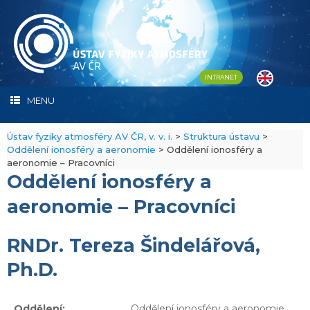
Skip
to
content
INTRANET
MENU
Ústav fyziky atmosféry AV ČR, v. v. i.
>
Struktura ústavu
>
Oddělení ionosféry a aeronomie
>
Oddělení ionosféry a
aeronomie – Pracovníci
Oddělení ionosféry a
aeronomie – Pracovníci
RNDr. Tereza Šindelářová,
Ph.D.
Oddělení:
Oddělení ionosféry a aeronomie