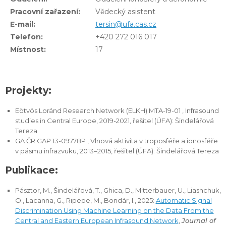
Pracovní zařazení:
Vědecký asistent
E-mail:
tersin@ufa.cas.cz
Telefon:
+420 272 016 017
Místnost:
17
Projekty:
Eötvös Loránd Research Network (ELKH) MTA-19-01 , Infrasound
studies in Central Europe, 2019-2021, řešitel (ÚFA): Šindelářová
Tereza
GA ČR GAP 13-09778P , Vlnová aktivita v troposféře a ionosféře
v pásmu infrazvuku, 2013–2015, řešitel (ÚFA): Šindelářová Tereza
Publikace:
Pásztor, M., Šindelářová, T., Ghica, D., Mitterbauer, U., Liashchuk,
O., Lacanna, G., Ripepe, M., Bondár, I., 2025:
Automatic Signal
Discrimination Using Machine Learning on the Data From the
Central and Eastern European Infrasound Network
,
Journal of