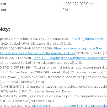
fon:
+420 272 016 044
ost:
114
ekty:
pean Commission HORIZON 2022 101081835 ,
Travelling ionospheric 
-2024, řešitel (ÚFA): Obrazová (Burešová) Dalia
ZON 2020, PITHIA-NRF 101007599 ,
Plasmasphere Ionosphere Thermo
Access services: a Network of Research Facilities
, 2021-2025, řešitel 
ZON 2020 ID 776011 ,
TechTIDE - Warning and Mitigation Technologies 
cts
, 2017-2020, řešitel (ÚFA): Obrazová (Burešová) Dalia
 SPS ID SfP 984894 , Testing for the first time a novel experimental t
king TIDs over Europe, 2016-2018, řešitel (ÚFA): Obrazová (Burešová) D
09/12/2440 , Dynamické vazby troposféra-ionosféra a jejich vliv na ionos
): Obrazová (Burešová) Dalia
. 7AMB12AR018 , Dynamické vazby magnetosféra-ionosféra-troposféra a
-2013, řešitel (ÚFA): Obrazová (Burešová) Dalia
R. GAP209/11/1908 , Ionosférická odezva na poruchy magnetického pův
tel (ÚFA): Obrazová (Burešová) Dalia
 RTO. SCI-229-RTG ,
Space Environment Support to NATO Space Situ