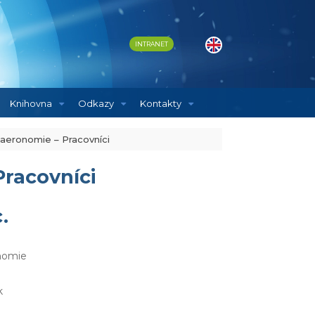
INTRANET
Knihovna
Odkazy
Kontakty
 aeronomie – Pracovníci
Pracovníci
.
onomie
k