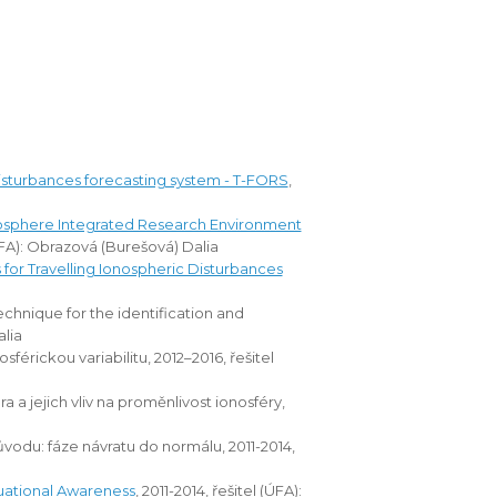
disturbances forecasting system - T-FORS
,
sphere Integrated Research Environment
(ÚFA): Obrazová (Burešová) Dalia
for Travelling Ionospheric Disturbances
echnique for the identification and
alia
férickou variabilitu, 2012–2016, řešitel
 jejich vliv na proměnlivost ionosféry,
odu: fáze návratu do normálu, 2011-2014,
ational Awareness
, 2011-2014, řešitel (ÚFA):