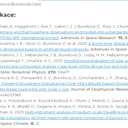
zová (Burešová) Dalia
ikace:
aki, A., Häggström, I., Kiss, T., Galkin, I., (...), Burešová, D., Rusz, J., Chum,
sphere and thermosphere observations and models into a standardi
PITHIA-NRF international project
,
Advances in Space Research
,
75, 3
rulema, J. B., Okoh, D., Burešová, D. et al., 2025:
A storm-time global e
e-dimensions based on artificial neural networks
,
Advances in Space
ahoro, J. C., Habarulema, J. B., Burešová, D., Giday, N. M., Habyarima
yayisenga, T., Umuhire, A. C., 2025:
Simultaneous evaluation of solar a
g principal component analysis: Case study of the African low and mid-
Solar-Terrestrial Physics
,
270
, 106477
nova, K. D., Panasenko, S. V., Burešová, D., Goncharenko, L. P., Zhang, S
 Traveling Ionospheric Disturbances Over Mid-Latitude Eastern Euro
ter Radar During the 24th Solar Cycle
,
Journal of Geophysical Resea
24JA033583
, V., Potužníková, K., Koucká Knížová, P., Chum, J., Mielich, J., Guerra, M
yi, K. A., Altadill, D., Segarra, A., Kouba, D., Mošna, Z., Buzás, A., Spogli, L
haki, A., 2025:
Multi-instrument analysis of medium-scale travelling i
nse tropospheric jet-front system with severe convection in Europe in
Space Climate
,
15
, 31