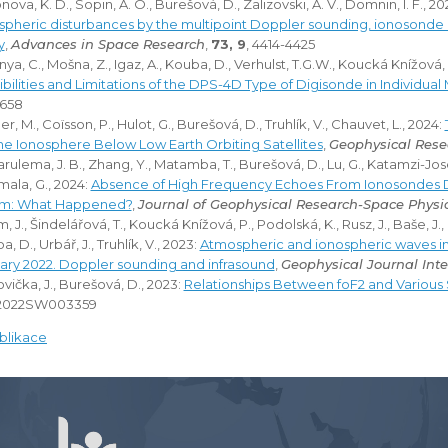
ova, K. D., Sopin, A. O., Burešová, D., Zalizovski, A. V., Domnin, I. F., 20
spheric disturbances by the multipoint Doppler sounding, ionosonde 
y
,
Advances in Space Research
,
73, 9
, 4414-4425
ya, C., Mošna, Z., Igaz, A., Kouba, D., Verhulst, T.G.W., Koucká Knížová, 
ibilities and Limitations of the DPS-4D Type of Digisonde in Individua
2658
r, M., Coïsson, P., Hulot, G., Burešová, D., Truhlík, V., Chauvet, L., 2024:
the Ionosphere Below Low Earth Orbiting Satellites
,
Geophysical Rese
rulema, J. B., Zhang, Y., Matamba, T., Burešová, D., Lu, G., Katamzi-Jos
ala, G., 2024:
Absence of High Frequency Echoes From Ionosondes D
rm: What Happened?
,
Journal of Geophysical Research-Space Physi
 J., Šindelářová, T., Koucká Knížová, P., Podolská, K., Rusz, J., Baše, J., N
, D., Urbář, J., Truhlík, V., 2023:
Atmospheric and ionospheric waves in
ary 2022. Doppler sounding and infrasound
,
Geophysical Journal Inte
ovička, J., Burešová, D., 2023:
Relationships Between foF2 and Various S
e2022SW003359
ublikace