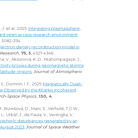
 J. et al., 2025:
Integrating plasmasphere,
sed open access research environment:
, 3082-3114
lectron density reconstruction model in
 Research
,
75, 5
, 4327-4346
na, V., Aksonova, K. D., Ntahompagaze, J.,
ctivity proxies during geomagnetic storms
latitude regions
,
Journal of Atmospheric
., Domnin, I. F., 2025:
Magnetically Quiet-
pe Observed by the Kharkiv Incoherent
rch-Space Physics
,
130, 4
,
., Burešová, D., Mani, S., Verhulst, T.G.W.,
., Urbář, J., de Paula, V., Ventriglia, V.,
onospheric disturbances generated by an
 August 2023
,
Journal of Space Weather