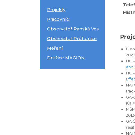
Tele
Projekty
Místn
Pracovníci
Observatoř Panská Ves
Proj
Observatoř Průhonice
Měření
Euro
2023
Družice MAGION
HORI
and 
HORI
Effe
NATO
trac
GAP2
(ÚFA
MŠMT
2012
GA Č
řeši
NATO