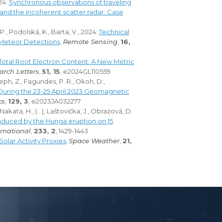
24:
Synchronous observations of traveling
and the incoherent scatter radar: Case
P., Podolská, K., Barta, V., 2024:
Technical
l Meteor Detections
,
Remote Sensing
,
16,
Total Root Electron Content: A New Metric
arch Letters
,
51, 15
, e2024GL110559
eph, Z., Fagundes, P. R., Okoh, D.,
uring the 23-25 April 2023 Geomagnetic
cs
,
129, 3
, e2023JA032277
akata, H., (...), Laštovička, J., Obrazová, D.
duced by the Hunga eruption on 15
rnational
,
233, 2
, 1429-1443
olar Activity Proxies
,
Space Weather
,
21,