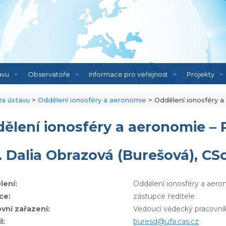
avu
Observatoře
Informace pro veřejnost
Projekty
ra ústavu
>
Oddělení ionosféry a aeronomie
>
Oddělení ionosféry a
ělení ionosféry a aeronomie – 
. Dalia Obrazová (Burešová), CSc
lení:
Oddělení ionosféry a aer
ce:
zástupce ředitele
vní zařazení:
Vedoucí vědecký pracovní
l:
buresd@ufa.cas.cz