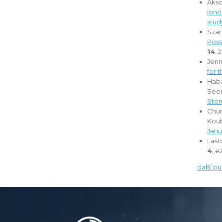
Akson
iono
stud
Szarn
Poss
14
, 
Jenne
for 
Haba
Seem
Sto
Chum,
Kouba
Janu
Lašt
4
, 
další p