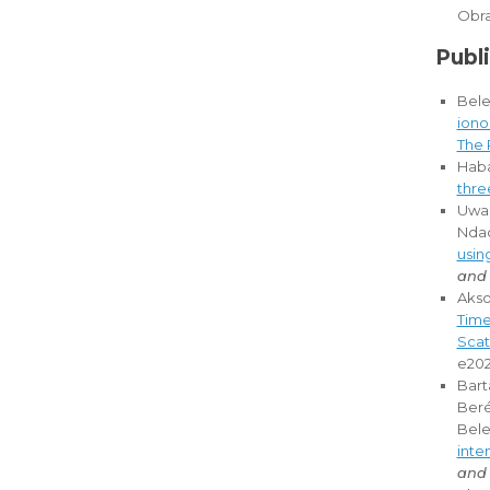
Obra
Publ
Beleh
iono
The 
Haba
thre
Uwam
Ndac
usin
and 
Akso
Time
Scat
e20
Barta
Berén
Bele
inte
and 