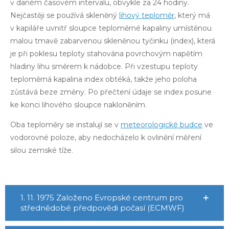
v daném časovém intervalu, obvykle za 24 hodiny.
Nejčastěji se používá skleněný
lihový teploměr
, který má
v kapiláře uvnitř sloupce teploměrné kapaliny umístěnou
malou tmavě zabarvenou skleněnou tyčinku (index), která
je při poklesu teploty stahována povrchovým napětím
hladiny lihu směrem k nádobce. Při vzestupu teploty
teploměrná kapalina index obtéká, takže jeho poloha
zůstává beze změny. Po přečtení údaje se index posune
ke konci lihového sloupce nakloněním.
Oba teploměry se instalují se v
meteorologické budce
ve
vodorovné poloze, aby nedocházelo k ovlinění měření
silou zemské tíže.
1. 11. 1975 Založeno Evropské centrum pro
střednědobé předpovědi počasí (ECMWF)