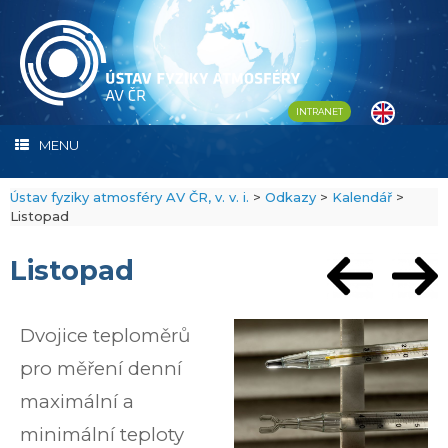
Skip
to
content
INTRANET
MENU
Ústav fyziky atmosféry AV ČR, v. v. i.
>
Odkazy
>
Kalendář
>
Listopad
Listopad
Dvojice teploměrů
pro měření denní
maximální a
minimální teploty