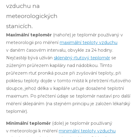
vzduchu na
meteorologických
stanicích.
Maximální teploměr
(nahoře) je teploměr používaný v
meteorologii pro měření
maximální teploty vzduchu
v daném časovém intervalu, obvykle za 24 hodiny.
Nejčastěji bývá užíván
skleněný rtuťový teploměr
se
zúženým průřezem kapiláry nad nádobkou. Tímto
průřezem rtuť proniká pouze při zvyšování teploty, při
poklesu teploty dojde v tomto místě k přetržení rtuťového
sloupce, jehož délka v kapiláře určuje dosažené teplotní
maximum. Po přečtení údaje se teploměr nastaví pro další
měření sklepáním (na stejném principu je založen lékařský
teploměr).
Minimální teploměr
(dole) je teploměr používaný
v meteorologii k měření
minimální teploty vzduchu