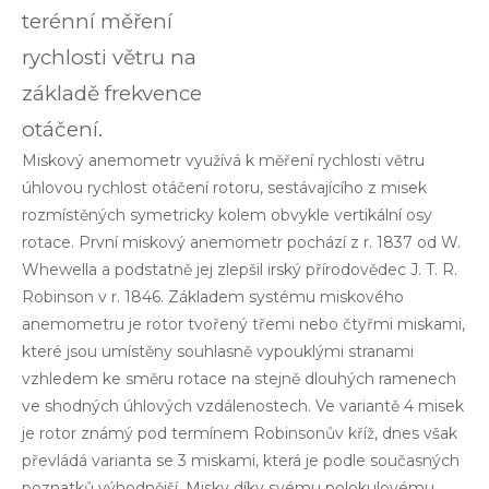
terénní měření
rychlosti větru na
základě frekvence
otáčení.
Miskový anemometr využívá k měření rychlosti větru
úhlovou rychlost otáčení rotoru, sestávajícího z misek
rozmístěných symetricky kolem obvykle vertikální osy
rotace. První miskový anemometr pochází z r. 1837 od W.
Whewella a podstatně jej zlepšil irský přírodovědec J. T. R.
Robinson v r. 1846. Základem systému miskového
anemometru je rotor tvořený třemi nebo čtyřmi miskami,
které jsou umístěny souhlasně vypouklými stranami
vzhledem ke směru rotace na stejně dlouhých ramenech
ve shodných úhlových vzdálenostech. Ve variantě 4 misek
je rotor známý pod termínem Robinsonův kříž, dnes však
převládá varianta se 3 miskami, která je podle současných
poznatků výhodnější. Misky díky svému polokulovému