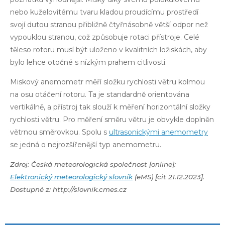
nebo kuželovitému tvaru kladou proudícímu prostředí
svojí dutou stranou přibližně čtyřnásobně větší odpor než
vypouklou stranou, což způsobuje rotaci přístroje. Celé
těleso rotoru musí být uloženo v kvalitních ložiskách, aby
bylo lehce otočné s nízkým prahem citlivosti.
Miskový anemometr měří složku rychlosti větru kolmou
na osu otáčení rotoru. Ta je standardně orientována
vertikálně, a přístroj tak slouží k měření horizontální složky
rychlosti větru. Pro měření směru větru je obvykle doplněn
větrnou směrovkou. Spolu s
ultrasonickými anemometry
se jedná o nejrozšířenější typ anemometru.
Zdroj: Česká meteorologická společnost [online]:
Elektronický meteorologický slovník
(eMS) [cit 21.12.2023].
Dostupné z: http://slovnik.cmes.cz