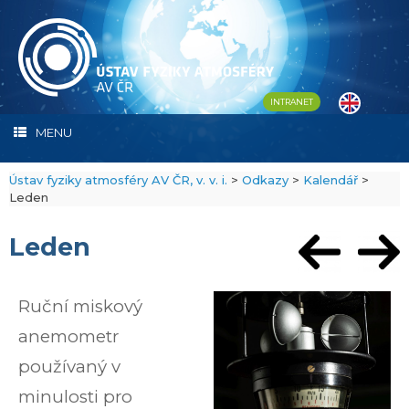
Skip
to
content
INTRANET
MENU
Ústav fyziky atmosféry AV ČR, v. v. i.
>
Odkazy
>
Kalendář
>
Leden
Leden
Ruční miskový
anemometr
používaný v
minulosti pro