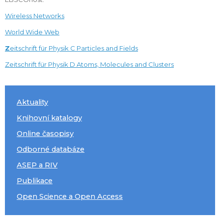
Wireless Networks
World Wide Web
Z
eitschrift für Physik C Particles and Fields
Zeitschrift für Physik D Atoms, Molecules and Clusters
Aktuality
Knihovní katalogy
Online časopisy
Odborné databáze
ASEP a RIV
Publikace
Open Science a Open Access