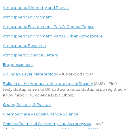
Atmospheric Chemistry and Physics
Atmospheric Environment
Atmospheric Environment. Part A. General Topics
Atmospheric Environment. Part B. Urban Atmosphere
Atmospheric Research
Atmospheric Science Letters
B
iogeosciences
Boundary Layer Meteorology
– full-text od r.1997
Bulletin of the American Meteorological Society
(AMS) – Plné
texty dostupné ze sítě UK; částečná verze dostupná po registraci v
KNAV nebo NTK, kolekce EBSCOhost.
C
haos, Solitons, & Fractals
Chemosphere – Global Change Science
Chinese Journal of Astronomy and Astrophysics
– nově