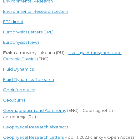
Environmental Research
Environmental Research Letters
EPJ direct
Europhysics Letters (EPL)
Europhysics News
F
izika atmosfery i okeana (RU) =
Izvestiya Atmospheric and
Oceanic Physics
(ENG)
Fluid Dynamics
Fluid Dynamics Research
G
eoInformatica
GeoJournal
Geomagnetism and Aeronomy
(ENG) = Geomagnetizm i
aeronomija (RU)
Geophysical Research Abstracts
Geophysical Research Letters
– od 1.1. 2023 články v Open Access