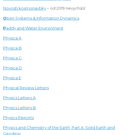
Novosti kosmonavtiky
– od 2019 nevychází
O
pen Systems & Information Dynamics
P
addy and Water Environment
Physica A
Physica B
Physica C
Physica D
Physica E
Physical Review Letters
Physics Letters A
Physics Letters B
Physics Reports
Physics and Chemistry of the Earth, Part A:
Solid Earth and
Geodesy