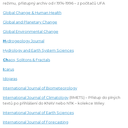
režimu, přístupný archiv od r.1974-1996 – z počítačů UFA
Global Change & Human Health
Global and Planetary Change
Global Environmental Change
H
ydrogeology Journal
Hydrology and Earth System Sciences
Ch
aos, Solitons & Fractals
I
carus
Idojaras
International Journal of Biometeorology
International Journal of Climatology
(RMETS) – Přístup do plných
textů po přihlášení do KNAV nebo NTK – kolekce Wiley.
International Journal of Earth Sciences
International Journal of Forecasting