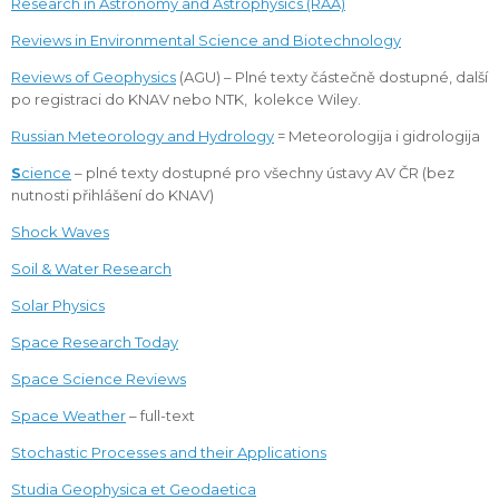
Research in Astronomy and Astrophysics (RAA)
Reviews in Environmental Science and Biotechnology
Reviews of Geophysics
(AGU) – Plné texty částečně dostupné, další
po registraci do KNAV nebo NTK, kolekce Wiley.
Russian Meteorology and Hydrology
= Meteorologija i gidrologija
S
cience
– plné texty dostupné pro všechny ústavy AV ČR (bez
nutnosti přihlášení do KNAV)
Shock Waves
Soil & Water Research
Solar Physics
Space Research Today
Space Science Reviews
Space Weather
– full-text
Stochastic Processes and their Applications
Studia Geophysica et Geodaetica