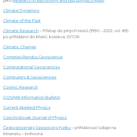
jako
Research in Astronomy and Astrophysics (RAA)
Climate Dynamics
Climate of the Past
Climate Research
– Přístup do plných textů (1990 – 2022, vol. 89)
po přihlášení do KNAV, kolekce JSTOR
Climatic Change
Comptes Rendus Geoscience
Computational Geosciences
Computers & Geosciences
Cosmic Research
COSPAR Information Bulletin
Current Applied Physics
Czechoslovak Journal of Physics
Československý časopis pro fyziku
– přihlašovací údaje na
Intranetu – knihovna