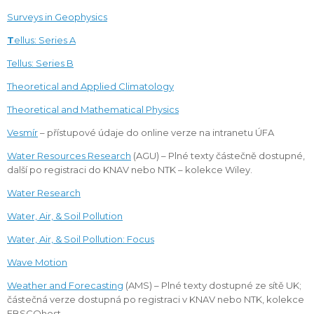
Surveys in Geophysics
T
ellus: Series A
Tellus: Series B
Theoretical and Applied Climatology
Theoretical and Mathematical Physics
Vesmír
– přístupové údaje do online verze na intranetu ÚFA
Water Resources Research
(AGU) – Plné texty částečně dostupné,
další po registraci do KNAV nebo NTK – kolekce Wiley.
Water Research
Water, Air, & Soil Pollution
Water, Air, & Soil Pollution: Focus
Wave Motion
Weather and Forecasting
(AMS) – Plné texty dostupné ze sítě UK;
částečná verze dostupná po registraci v KNAV nebo NTK, kolekce
EBSCOhost.