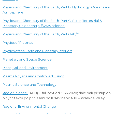
Physics and Chemistry of the Earth, Part B
: Hydrology, Oceans and
Atmosphere
Physics and Chemistry of the Earth, Part C
: Solar, Terrestrial &
Planetary Science
http://www.science
Physics and Chemistry of the Earth, Parts A/B/C
Physics of Plasmas
Physics of the Earth and Planetary Interiors
Planetary and Space Science
Plant, Soil and Environment
Plasma Physics and Controlled Fusion
Plasma Science and Technology
R
adio Science
(AGU) – full-text od 1966-2020; dále pak přístup do
plných textů po přihlášení do KNAV nebo NTK – kolekce Wiley
Regional Environmental Change