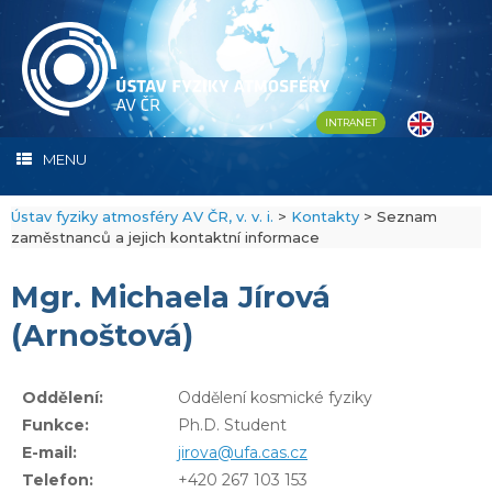
Skip
to
content
INTRANET
MENU
Ústav fyziky atmosféry AV ČR, v. v. i.
>
Kontakty
>
Seznam
zaměstnanců a jejich kontaktní informace
Mgr. Michaela Jírová
(Arnoštová)
Oddělení:
Oddělení kosmické fyziky
Funkce:
Ph.D. Student
E-mail:
jirova@ufa.cas.cz
Telefon:
+420 267 103 153