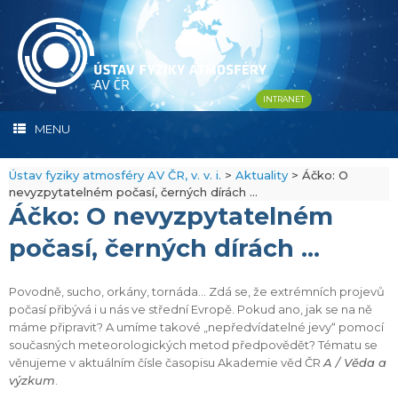
Skip
to
content
INTRANET
MENU
Ústav fyziky atmosféry AV ČR, v. v. i.
>
Aktuality
>
Áčko: O
nevyzpytatelném počasí, černých dírách …
Áčko: O nevyzpytatelném
počasí, černých dírách …
Povodně, sucho, orkány, tornáda… Zdá se, že extrémních projevů
počasí přibývá i u nás ve střední Evropě. Pokud ano, jak se na ně
máme připravit? A umíme takové „nepředvídatelné jevy“ pomocí
současných meteorologických metod předpovědět? Tématu se
věnujeme v aktuálním čísle časopisu Akademie věd ČR
A / Věda a
výzkum
.