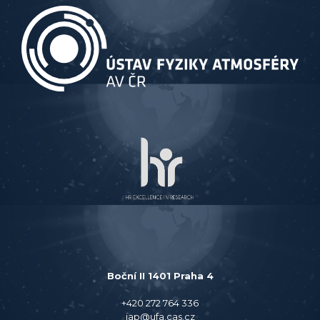
Boční II 1401 Praha 4
+420 272 764 336
iap@ufa.cas.cz