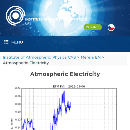
Skip
to
content
INTRANET
MENU
Institute of Atmospheric Physics CAS
>
Měření EN
>
Atmospheric Electricity
Atmospheric Electricity